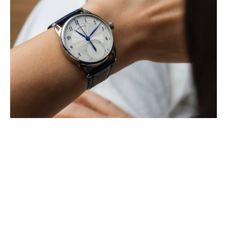
EL CUARTO CRONÓGRAFO
MONOPULSADOR DE DE BETHUNE
SE UNE A LA LÍNEA DB25
ABRIL 2025
El nuevo DB25Vxs reinterpreta una complicación fundamental de la
manufactura. Impulsado por el calibre DB3000, con una rueda de
pilares ultrafina y un (…)