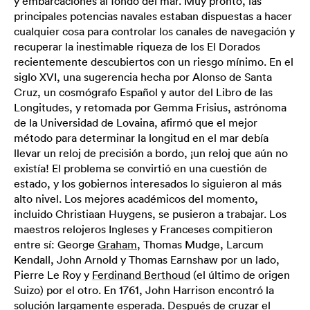
y embarcaciones al fondo del mar. Muy pronto, las
principales potencias navales estaban dispuestas a hacer
cualquier cosa para controlar los canales de navegación y
recuperar la inestimable riqueza de los El Dorados
recientemente descubiertos con un riesgo mínimo. En el
siglo XVI, una sugerencia hecha por Alonso de Santa
Cruz, un cosmógrafo Español y autor del Libro de las
Longitudes, y retomada por Gemma Frisius, astrónoma
de la Universidad de Lovaina, afirmó que el mejor
método para determinar la longitud en el mar debía
llevar un reloj de precisión a bordo, ¡un reloj que aún no
existía! El problema se convirtió en una cuestión de
estado, y los gobiernos interesados ​​lo siguieron al más
alto nivel. Los mejores académicos del momento,
incluido Christiaan Huygens, se pusieron a trabajar. Los
maestros relojeros Ingleses y Franceses compitieron
entre sí: George
Graham
, Thomas Mudge, Larcum
Kendall, John Arnold y Thomas Earnshaw por un lado,
Pierre Le Roy y
Ferdinand Berthoud
(el último de origen
Suizo) por el otro. En 1761, John Harrison encontró la
solución largamente esperada. Después de cruzar el