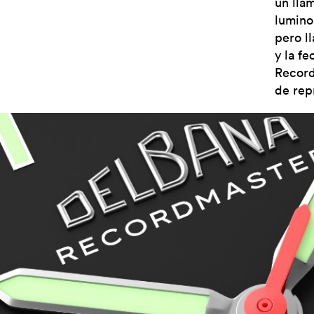
un lla
lumino
pero l
y la f
Recordm
de rep