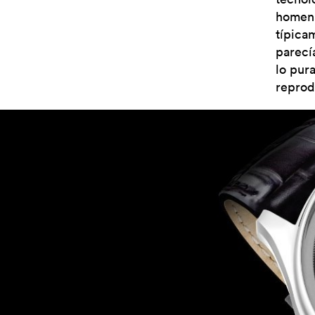
homena
típica
parecí
lo pur
reprod