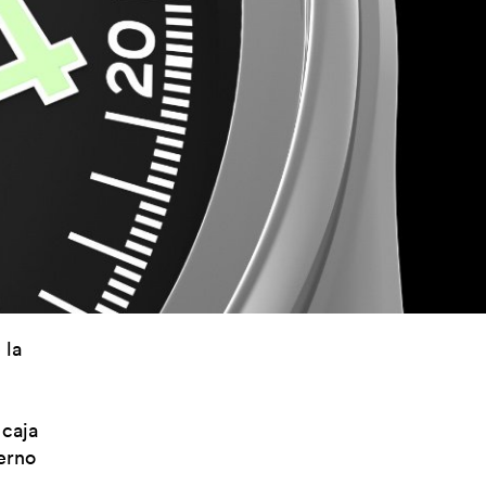
 la
 caja
erno