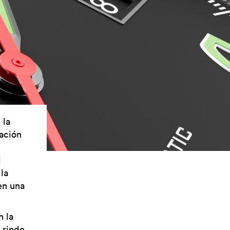
 la
iación
l
la
en una
n la
 rinde