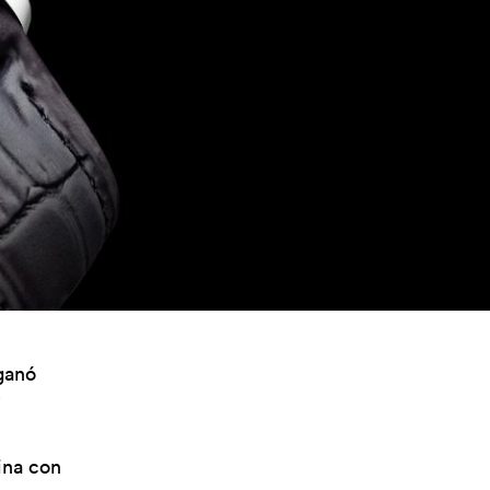
ganó
ina con