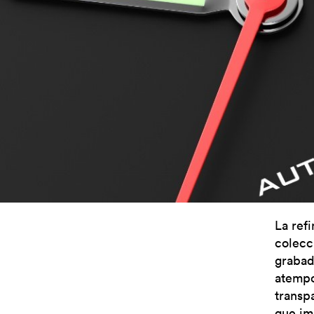
La ref
colecc
grabad
atempo
transp
que im