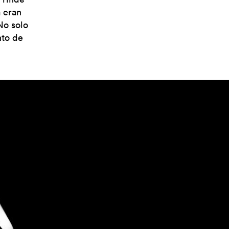
 eran
No solo
nto de