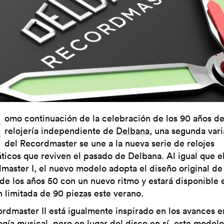
C
omo continuación de la celebración de los 90 años de
relojería independiente de
Delbana
, una segunda var
del Recordmaster se une a la nueva serie de relojes
ticos que reviven el pasado de Delbana. Al igual que e
master I, el nuevo modelo adopta el diseño original de 
de los años 50 con un nuevo ritmo y estará disponible 
n limitada de 90 piezas este verano.
ordmaster II está igualmente inspirado en los avances e
ogía musical, pero en lugar del disco en sí, este modelo