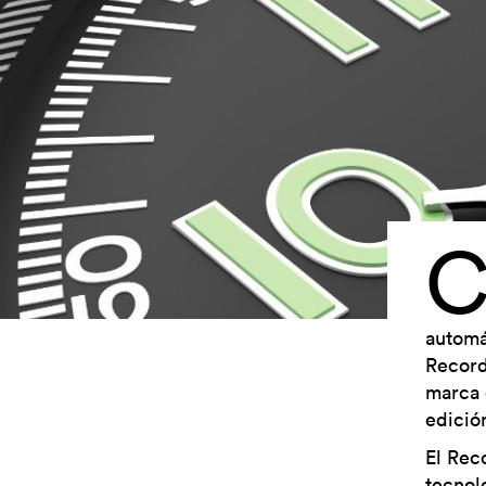
automá
Record
marca 
edició
El Rec
tecnol