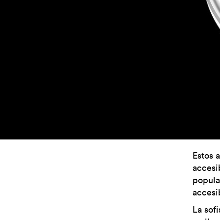
Estos 
accesi
popula
accesi
La sof