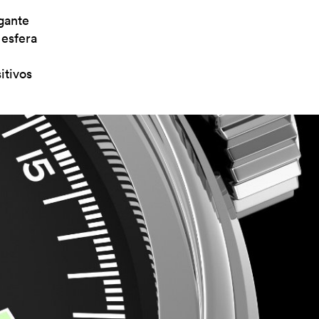
gante
 esfera
itivos