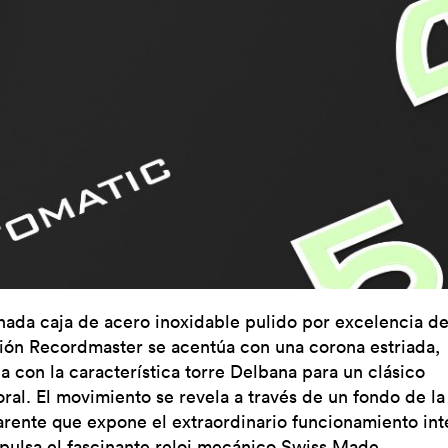
inada caja de acero inoxidable pulido por excelencia de
ión Recordmaster se acentúa con una corona estriada,
a con la característica torre Delbana para un clásico
ral. El movimiento se revela a través de un fondo de la
arente que expone el extraordinario funcionamiento int
pulsa el fascinante reloj mecánico Swiss Made.