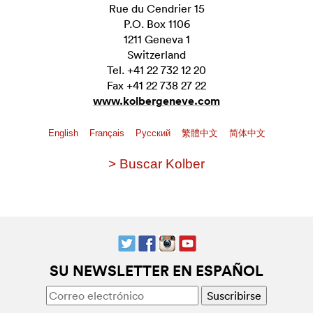
Rue du Cendrier 15
P.O. Box 1106
1211 Geneva 1
Switzerland
Tel. +41 22 732 12 20
Fax +41 22 738 27 22
www.kolbergeneve.com
English
Français
Pусский
繁體中文
简体中文
> Buscar Kolber
SU NEWSLETTER EN ESPAÑOL