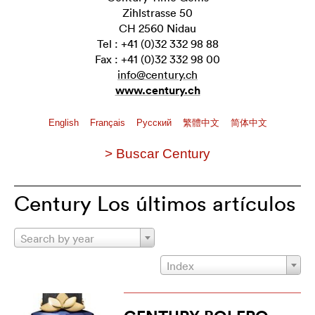
Zihlstrasse 50
CH 2560 Nidau
Tel : +41 (0)32 332 98 88
Fax : +41 (0)32 332 98 00
info@century.ch
www.century.ch
English
Français
Pусский
繁體中文
简体中文
> Buscar Century
Century Los últimos artículos
Search by year
Index