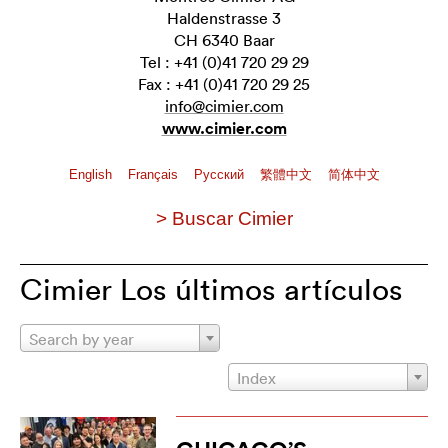
Haldenstrasse 3
CH 6340 Baar
Tel : +41 (0)41 720 29 29
Fax : +41 (0)41 720 29 25
info@cimier.com
www.cimier.com
English
Français
Pусский
繁體中文
简体中文
> Buscar Cimier
Cimier Los últimos artículos
Search by year
Index