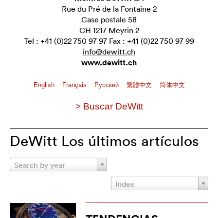
Rue du Pré de la Fontaine 2
Case postale 58
CH 1217 Meyrin 2
Tel : +41 (0)22 750 97 97 Fax : +41 (0)22 750 97 99
info@dewitt.ch
www.dewitt.ch
English
Français
Pусский
繁體中文
简体中文
> Buscar DeWitt
DeWitt Los últimos artículos
Search by year
Index