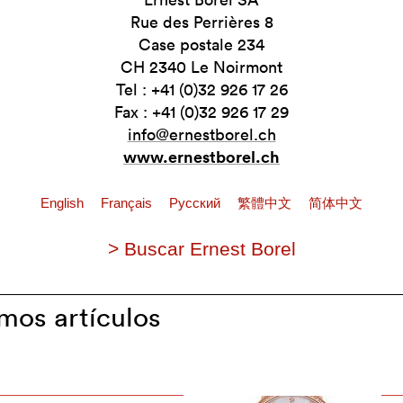
Rue des Perrières 8
Case postale 234
CH 2340 Le Noirmont
Tel : +41 (0)32 926 17 26
Fax : +41 (0)32 926 17 29
info@ernestborel.ch
www.ernestborel.ch
English
Français
Pусский
繁體中文
简体中文
> Buscar Ernest Borel
imos artículos