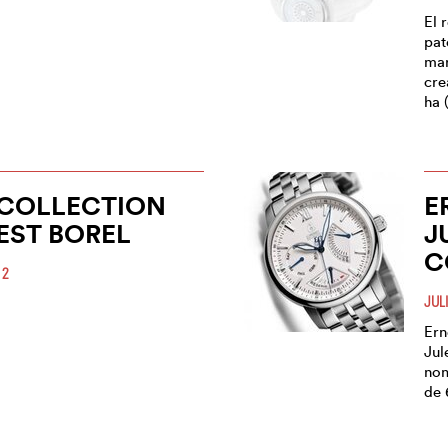
El 
pat
mar
cre
ha 
 COLLECTION
E
EST BOREL
J
C
12
JUL
Ern
Jul
nom
de 