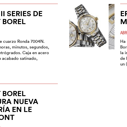
I SERIES DE
E
 BOREL
M
ABR
e cuarzo Ronda 7004N.
Ha 
horas, minutos, segundos,
Bor
retrógrados. Caja en acero
la 
n acabado satinado,
de 
un 
 BOREL
URA NUEVA
ÍA EN LE
ONT