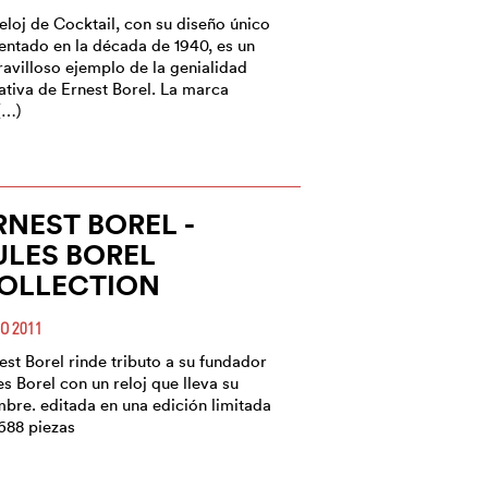
reloj de Cocktail, con su diseño único
entado en la década de 1940, es un
avilloso ejemplo de la genialidad
ativa de Ernest Borel. La marca
(…)
RNEST BOREL -
ULES BOREL
OLLECTION
IO 2011
est Borel rinde tributo a su fundador
es Borel con un reloj que lleva su
bre. editada en una edición limitada
688 piezas