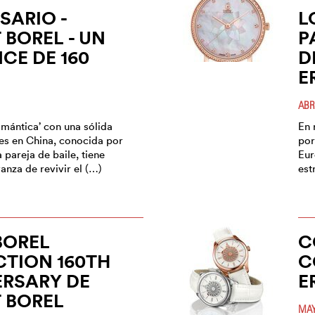
SARIO -
L
 BOREL - UN
P
E DE 160
D
E
ABR
omántica’ con una sólida
En 
tes en China, conocida por
por
 pareja de baile, tiene
Eur
anza de revivir el (…)
est
BOREL
C
TION 160TH
C
RSARY DE
E
 BOREL
MAY