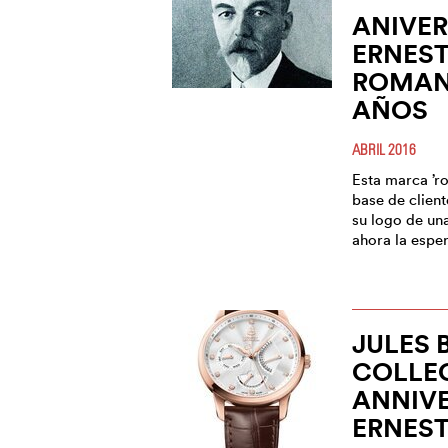
ANIVER
ERNEST
ROMANC
AÑOS
ABRIL 2016
Esta marca ’r
base de clien
su logo de una
ahora la esper
JULES 
COLLEC
ANNIVE
ERNEST