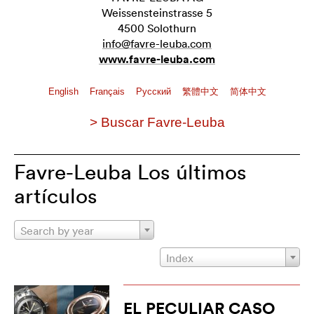
Weissensteinstrasse 5
4500 Solothurn
info@favre-leuba.com
www.favre-leuba.com
English
Français
Pусский
繁體中文
简体中文
> Buscar Favre-Leuba
Favre-Leuba Los últimos
artículos
Search by year
Index
EL PECULIAR CASO