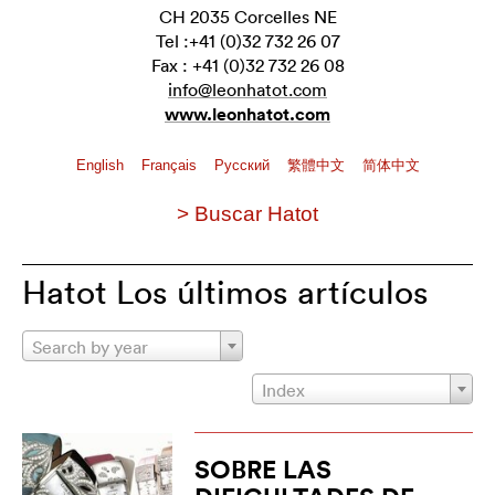
CH 2035 Corcelles NE
Tel :+41 (0)32 732 26 07
Fax : +41 (0)32 732 26 08
info@leonhatot.com
www.leonhatot.com
English
Français
Pусский
繁體中文
简体中文
> Buscar Hatot
Hatot Los últimos artículos
Search by year
Index
SOBRE LAS