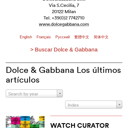
Via S.Cecilia, 7
20122 Milan
Tel. +39(0)2 7742710
www.dolcegabbana.com
English
Français
Pусский
繁體中文
简体中文
> Buscar Dolce & Gabbana
Dolce & Gabbana Los últimos
artículos
Search by year
Index
WATCH CURATOR