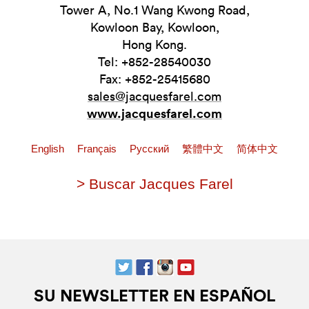
Tower A, No.1 Wang Kwong Road,
Kowloon Bay, Kowloon,
Hong Kong.
Tel: +852-28540030
Fax: +852-25415680
sales@jacquesfarel.com
www.jacquesfarel.com
English
Français
Pусский
繁體中文
简体中文
> Buscar Jacques Farel
SU NEWSLETTER EN ESPAÑOL