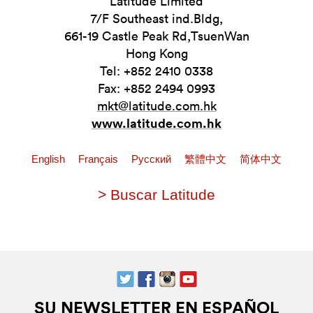
Latitude Limited
7/F Southeast ind.Bldg,
661-19 Castle Peak Rd,TsuenWan
Hong Kong
Tel: +852 2410 0338
Fax: +852 2494 0993
mkt@latitude.com.hk
www.latitude.com.hk
English
Français
Pусский
繁體中文
简体中文
> Buscar Latitude
SU NEWSLETTER EN ESPAÑOL