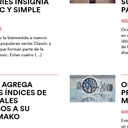
RIES INSIGNIA
S
C Y SIMPLE
P
AGO
3
Ori
en 
o la bienvenida a nuevos
últ
 populares series Classic y
de 
 que forman parte de la
dis
ssic. Estas cuatro (…)
T AGREGA
O
 ÍNDICES DE
P
ALES
M
OS A SU
MAY
 MAKO
Est
un 