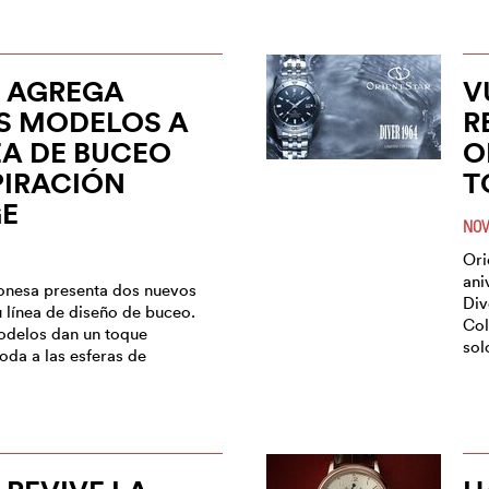
T AGREGA
V
S MODELOS A
R
EA DE BUCEO
O
PIRACIÓN
T
GE
NOV
Ori
ani
onesa presenta dos nuevos
Div
 línea de diseño de buceo.
Col
odelos dan un toque
sol
oda a las esferas de
)