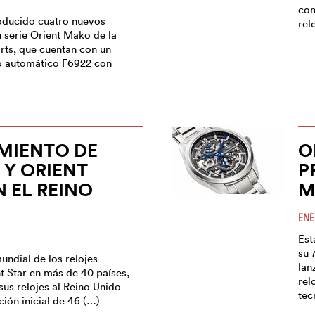
com
roducido cuatro nuevos
relo
 serie Orient Mako de la
rts, que cuentan con un
no automático F6922 con
MIENTO DE
O
 Y ORIENT
P
N EL REINO
M
ENE
Est
su 
mundial de los relojes
lan
t Star en más de 40 países,
rel
sus relojes al Reino Unido
tec
ión inicial de 46 (…)