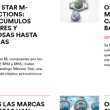
 STAR M-
O
CTIONS:
M
 CÚMULOS
C
RES Y
B
OSAS HASTA
SEP
IAS
Se 
col
que
es M, compuestas por los
int
7, M42 y M45, rinden
más
atálogo Messier Star, una
de objetos astronómicos.
S LAS MARCAS
O