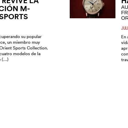
 REVIVE LA
H
CIÓN M-
AU
FR
 SPORTS
OR
JUL
ecuperando su popular
En 
ce, un miembro muy
vid
Orient Sports Collection.
apr
cuatro modelos de la
con
e (…)
tra
 RETRO
O
E CAMERA
C
L
M
CTION
C
DO 70 AÑOS
DO
PU