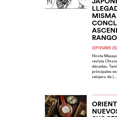
JAPON
LLEGAD
MISMA
CONCL
ASCEN
RANGO 
SEPTIEMBRE 20
Hirota Masayuk
revista Chron
décadas. Tamb
principales e
relojero de (
ORIEN
NUEVO