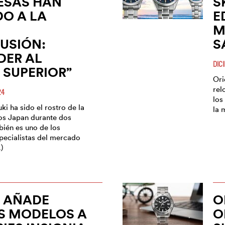
ESAS HAN
S
O A LA
E
M
USIÓN:
S
DER AL
DIC
SUPERIOR”
Ori
rel
24
los
i ha sido el rostro de la
la 
os Japan durante dos
ién es uno de los
specialistas del mercado
…)
T AÑADE
O
S MODELOS A
O