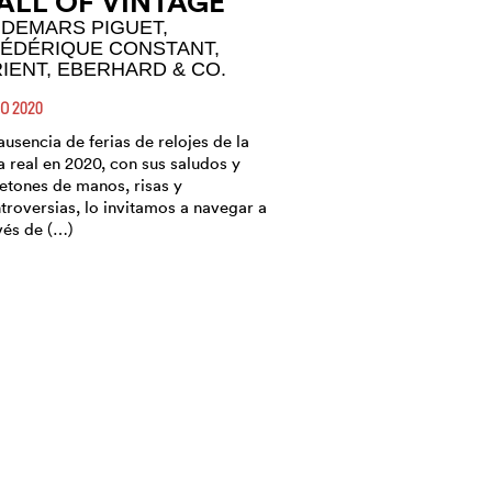
ALL OF VINTAGE
DEMARS PIGUET,
ÉDÉRIQUE CONSTANT,
IENT, EBERHARD & CO.
IO 2020
ausencia de ferias de relojes de la
a real en 2020, con sus saludos y
etones de manos, risas y
troversias, lo invitamos a navegar a
vés de (…)
RIENT STAR
LASSIC AUTOMATIC
OON PHASE
OLLECTION
S NUEVAS ADICIONES DE
LSERAS