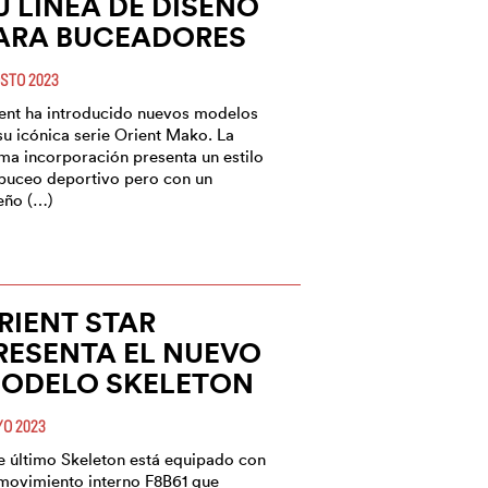
U LÍNEA DE DISEÑO
ARA BUCEADORES
STO 2023
ent ha introducido nuevos modelos
su icónica serie Orient Mako. La
ima incorporación presenta un estilo
buceo deportivo pero con un
eño (…)
RIENT STAR
RESENTA EL NUEVO
ODELO SKELETON
O 2023
e último Skeleton está equipado con
movimiento interno F8B61 que