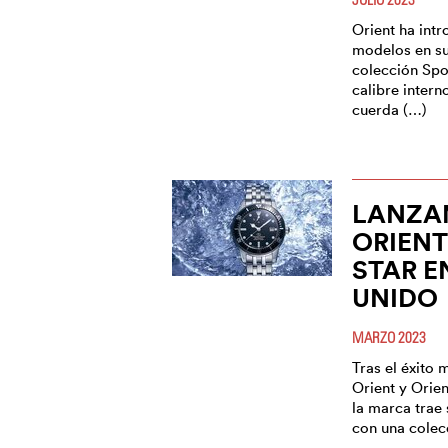
Orient ha int
modelos en su
colección Spo
calibre inter
cuerda (…)
LANZA
ORIENT
STAR E
UNIDO
MARZO 2023
Tras el éxito 
Orient y Orien
la marca trae 
con una colecc