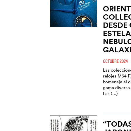
ORIENT
COLLE
DESDE
ESTELA
NEBUL
GALAX
OCTUBRE 2024
Las coleccion
relojes M34 F
homenaje al c
gama diversa 
Las (…)
“TODA