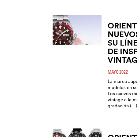
ORIEN
NUEVO
SU LÍN
DE INS
VINTA
MAYO 2022
La marca Jap
modelos en su
Los nuevos m
vintage a la m
gradación (…