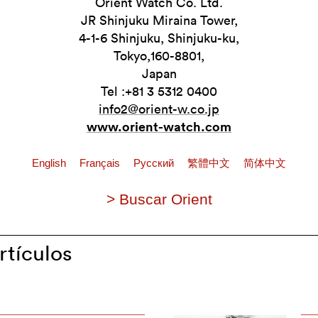
Orient Watch Co. Ltd.
JR Shinjuku Miraina Tower,
4-1-6 Shinjuku, Shinjuku-ku,
Tokyo,160-8801,
Japan
Tel :+81 3 5312 0400
info2@orient-w.co.jp
www.orient-watch.com
English
Français
Pусский
繁體中文
简体中文
> Buscar Orient
rtículos