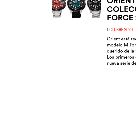
ORIENT
COLEC
FORCE
OCTUBRE 2020
Orient está r
modelo M-For
querido de la 
Los primeros 
nueva serie d
ORIENT
FUTUR
REVIVA
COLLE
CELEBRAN