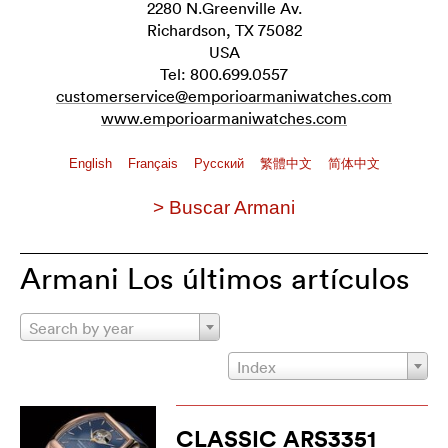
2280 N.Greenville Av.
Richardson, TX 75082
USA
Tel: 800.699.0557
customerservice@emporioarmaniwatches.com
www.emporioarmaniwatches.com
English
Français
Pусский
繁體中文
简体中文
> Buscar Armani
Armani Los últimos artículos
Search by year
Index
CLASSIC ARS3351