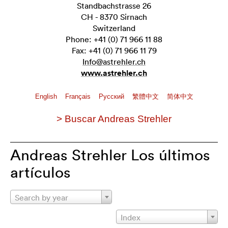
Standbachstrasse 26
CH - 8370 Sirnach
Switzerland
Phone: +41 (0) 71 966 11 88
Fax: +41 (0) 71 966 11 79
Info@astrehler.ch
www.astrehler.ch
English
Français
Pусский
繁體中文
简体中文
> Buscar Andreas Strehler
Andreas Strehler Los últimos
artículos
Search by year
Index