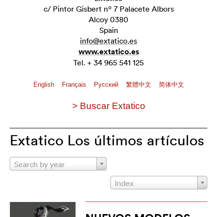
c/ Pintor Gisbert nº 7 Palacete Albors
Alcoy 0380
Spain
info@extatico.es
www.extatico.es
Tel. + 34 965 541 125
English
Français
Pусский
繁體中文
简体中文
> Buscar Extatico
Extatico Los últimos artículos
Search by year
Index