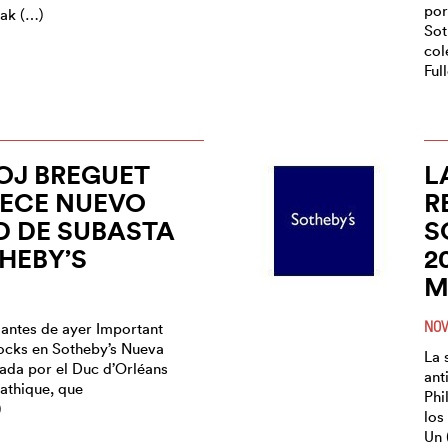
por
ak (…)
Sot
col
Ful
OJ BREGUET
L
LECE NUEVO
R
 DE SUBASTA
S
HEBY’S
2
M
NOV
 antes de ayer Important
ocks en Sotheby’s Nueva
La 
rada por el Duc d’Orléans
ant
athique, que
Phi
)
los
Un 