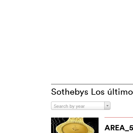
Sothebys Los último
Search by year
AREA_5