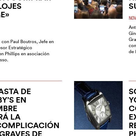
LOJES
S
E»
NOV
Ant
Gin
Gra
 con Paul Boutros, Jefe en
com
sor Estratégico
de 
en Phillips en asociación
sso.
ASTA DE
S
Y’S EN
Y
MBRE
C
RÁ LA
E
COMPLICACIÓN
R
GRAVES DE
P