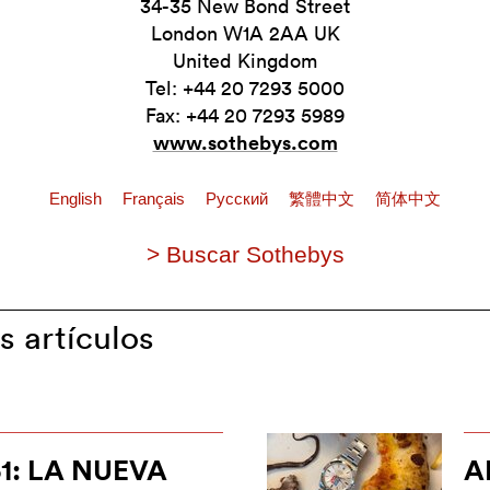
34-35 New Bond Street
London W1A 2AA UK
United Kingdom
Tel: +44 20 7293 5000
Fax: +44 20 7293 5989
www.sothebys.com
English
Français
Pусский
繁體中文
简体中文
> Buscar Sothebys
s artículos
1: LA NUEVA
A