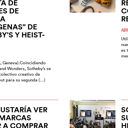
A DE
R
ES DE
C
RA
R
GENAS” DE
ABR
Y’S Y HEIST-
Uti
nue
es 
men
25, Geneva).Coincidiendo
and Wonders, Sotheby’s se
colectivo creativo de
-out para su segunda (…)
USTARÍA VER
S
 MARCAS
S
R A COMPRAR
H