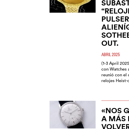
SUBAST
“RELOJ
PULSE
ALIENÍ
SOTHEB
OUT.
ABRIL 2025
(1-3 April 20
con Watches 
reunió con el 
relojes Heist
«NOS G
A MÁS
VOLVE