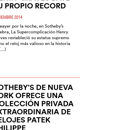
U PROPIO RECORD
IEMBRE 2014
eayer por la noche, en Sotheby’s
ebra, La Supercomplicación Henry
ves restableció su estatus supremo
o el reloj más valioso en la historia
(…)
OTHEBY’S DE NUEVA
ORK OFRECE UNA
OLECCIÓN PRIVADA
XTRAORDINARIA DE
ELOJES PATEK
HILIPPE