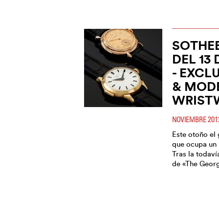
SOTHEB
DEL 13
- EXCL
& MOD
WRIST
NOVIEMBRE 201
Este otoño el 
que ocupa un l
Tras la todaví
de «The Georg