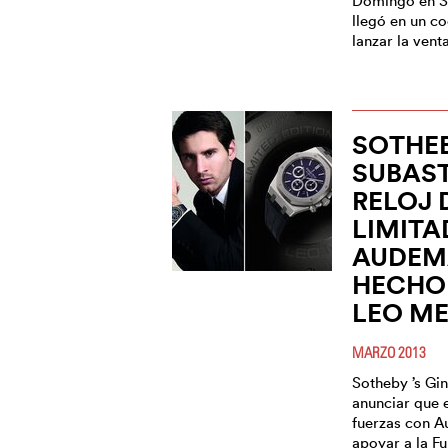
Domingo en S
llegó en un c
lanzar la vent
SOTHEB
SUBAS
RELOJ 
LIMITA
AUDEM
HECHO
LEO ME
MARZO 2013
Sotheby ’s Gi
anunciar que 
fuerzas con A
apoyar a la F