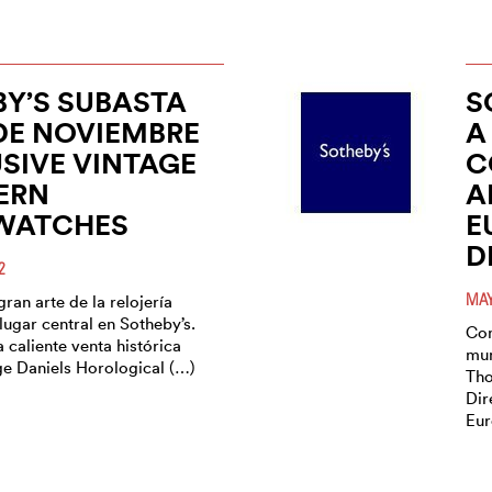
Y’S SUBASTA
S
 DE NOVIEMBRE
A
USIVE VINTAGE
C
ERN
A
WATCHES
E
D
2
MAY
gran arte de la relojería
ugar central en Sotheby’s.
Com
a caliente venta histórica
mun
e Daniels Horological (…)
Tho
Dir
Eur