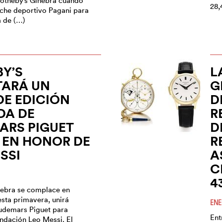
otheby’s Ginebra cuando
28,
oche deportivo Pagani para
a de (…)
Y’S
L
TARÁ UN
G
DE EDICIÓN
D
DA DE
R
ARS PIGUET
D
 EN HONOR DE
R
SSI
A
C
4
nebra se complace en
esta primavera, unirá
ENE
udemars Piguet para
Ent
undación Leo Messi. El