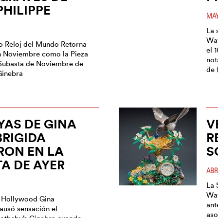
PHILIPPE
MAY
La 
Wat
o Reloj del Mundo Retorna
el 
n Noviembre como la Pieza
not
 Subasta de Noviembre de
de 
Ginebra
YAS DE GINA
V
RIGIDA
R
RON EN LA
S
A DE AYER
ABR
La 
Wat
e Hollywood Gina
ant
causó sensación el
aso