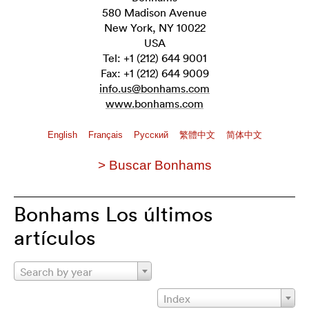
580 Madison Avenue
New York, NY 10022
USA
Tel: +1 (212) 644 9001
Fax: +1 (212) 644 9009
info.us@bonhams.com
www.bonhams.com
English
Français
Pусский
繁體中文
简体中文
> Buscar Bonhams
Bonhams Los últimos
artículos
Search by year
Index