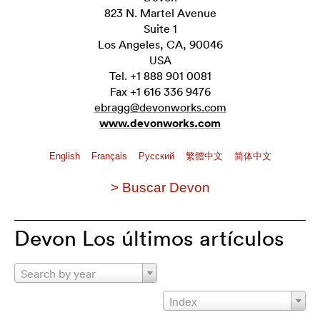
823 N. Martel Avenue
Suite 1
Los Angeles, CA, 90046
USA
Tel. +1 888 901 0081
Fax +1 616 336 9476
ebragg@devonworks.com
www.devonworks.com
English
Français
Pусский
繁體中文
简体中文
> Buscar Devon
Devon Los últimos artículos
Search by year
Index