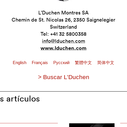
L’Duchen Montres SA
Chemin de St. Nicolas 26, 2350 Saignelegier
Switzerland
Tel: +41 32 5800358
info@lduchen.com
www.lduchen.com
English
Français
Pусский
繁體中文
简体中文
> Buscar L’Duchen
s artículos