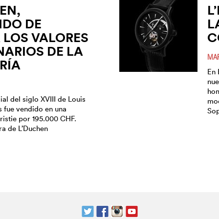
EN,
L
NDO DE
L
 LOS VALORES
C
ARIOS DE LA
MAR
RÍA
En 
nue
hom
ial del siglo XVIII de Louis
mod
s fue vendido en una
Sop
ristie por 195.000 CHF.
ra de L’Duchen