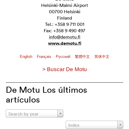
Helsinki-Malmi Airport
00700 Helsinki
Finland
Tel.: +358 9 711 001
Fax: +358 9 490 497
info@demotu.fi
www.demotu.fi
English
Français
Pусский
繁體中文
简体中文
> Buscar De Motu
De Motu Los últimos
artículos
Search by year
Index