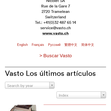
Nicolet SA
Rue de la Gare 7
2720 Tramelean
Switzerland
Tel.: +41(0)32 487 65 14
service@vasto.ch
www.vasto.ch
English
Français
Pусский
繁體中文
简体中文
> Buscar Vasto
Vasto Los últimos artículos
Search by year
Index