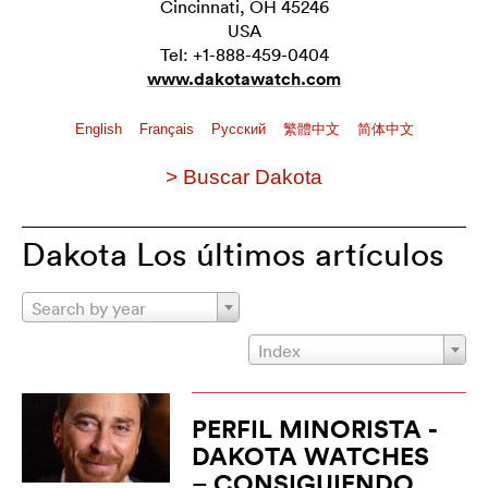
Cincinnati, OH 45246
USA
Tel: +1-888-459-0404
www.dakotawatch.com
English
Français
Pусский
繁體中文
简体中文
> Buscar Dakota
Dakota Los últimos artículos
Search by year
Index
PERFIL MINORISTA -
DAKOTA WATCHES
– CONSIGUIENDO