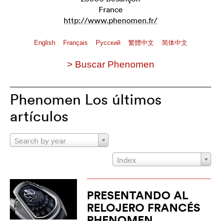
France
http://www.phenomen.fr/
English
Français
Pусский
繁體中文
简体中文
> Buscar Phenomen
Phenomen Los últimos
artículos
Search by year
Index
PRESENTANDO AL
RELOJERO FRANCÉS
PHENOMEN