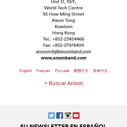
Unit D, 10/F,
World Tech Centre
95 How Ming Street
Kwun Tong
Kowloon
Hong Kong
Tel.: +852-23454466
Fax: +852-27978409
ansonmfg@ansonband.com
www.ansonband.com
English
Français
Pусский
繁體中文
简体中文
> Buscar Anson
SU NEWSLETTER EN ESPAÑOL