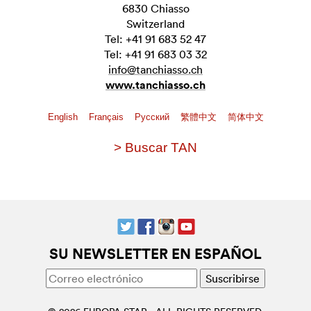
6830 Chiasso
Switzerland
Tel: +41 91 683 52 47
Tel: +41 91 683 03 32
info@tanchiasso.ch
www.tanchiasso.ch
English
Français
Pусский
繁體中文
简体中文
> Buscar TAN
SU NEWSLETTER EN ESPAÑOL