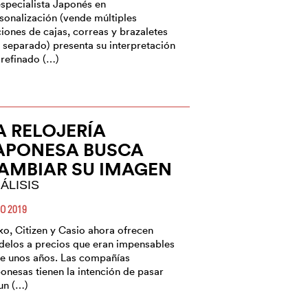
especialista Japonés en
sonalización (vende múltiples
iones de cajas, correas y brazaletes
 separado) presenta su interpretación
 refinado (…)
A RELOJERÍA
APONESA BUSCA
AMBIAR SU IMAGEN
ÁLISIS
IO 2019
ko, Citizen y Casio ahora ofrecen
elos a precios que eran impensables
e unos años. Las compañías
onesas tienen la intención de pasar
un (…)