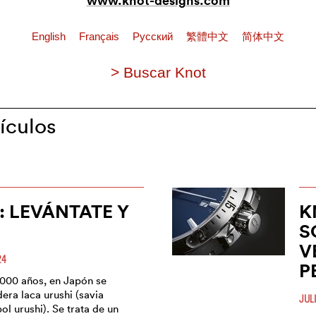
English
Français
Pусский
繁體中文
简体中文
> Buscar Knot
ículos
: LEVÁNTATE Y
K
S
V
24
P
000 años, en Japón se
dera laca urushi (savia
JUL
bol urushi). Se trata de un