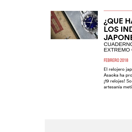
¿QUE H
LOS IN
JAPON
CUADERNO 
EXTREMO 
FEBRERO 2018
El relojero j
Asaoka ha pro
¡19 relojes! S
artesanía meti