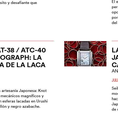
El 
sito y desafiante que
per
opc
por
del
T-38 / ATC-40
L
OGRAPH: LA
J
A DE LA LACA
C
AN
JUL
Sei
a artesanía Japonesa: Knot
mod
s mecánicos magníficos y
hac
n esferas lacadas en Urushi
Jap
llón y negro azabache.
de 