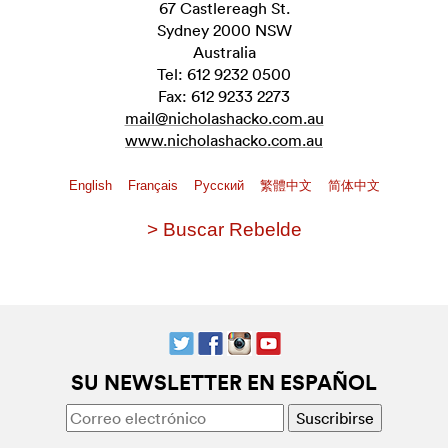
67 Castlereagh St.
Sydney 2000 NSW
Australia
Tel: 612 9232 0500
Fax: 612 9233 2273
mail@nicholashacko.com.au
www.nicholashacko.com.au
English
Français
Pусский
繁體中文
简体中文
> Buscar Rebelde
SU NEWSLETTER EN ESPAÑOL