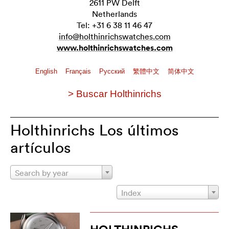
2611 PW Delft
Netherlands
Tel: +31 6 38 11 46 47
info@holthinrichswatches.com
www.holthinrichswatches.com
English
Français
Pусский
繁體中文
简体中文
> Buscar Holthinrichs
Holthinrichs Los últimos
artículos
Search by year
Index