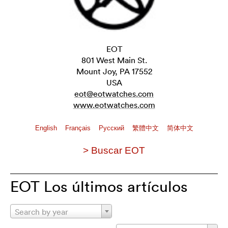
EOT
801 West Main St.
Mount Joy, PA 17552
USA
eot@eotwatches.com
www.eotwatches.com
English
Français
Pусский
繁體中文
简体中文
> Buscar EOT
EOT Los últimos artículos
Search by year