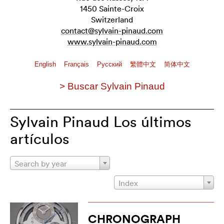
1450 Sainte-Croix
Switzerland
contact@sylvain-pinaud.com
www.sylvain-pinaud.com
English
Français
Pусский
繁體中文
简体中文
> Buscar Sylvain Pinaud
Sylvain Pinaud Los últimos
artículos
Search by year
Index
CHRONOGRAPH