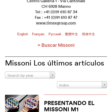
Centro Galleria 1 - Via Cantonale
CH 6928 Manno
Tel : +41 (0)91 610 87 34
Fax : +41 (0)91 610 87 47
www.timexgroup.com
English
Français
Pусский
繁體中文
简体中文
> Buscar Missoni
Missoni Los últimos artículos
Search by year
Index
PRESENTANDO EL
MISSONI M1