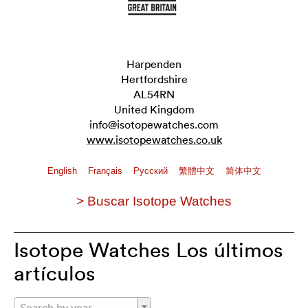
Harpenden
Hertfordshire
AL54RN
United Kingdom
info@isotopewatches.com
www.isotopewatches.co.uk
English
Français
Pусский
繁體中文
简体中文
> Buscar Isotope Watches
Isotope Watches Los últimos
artículos
Search by year