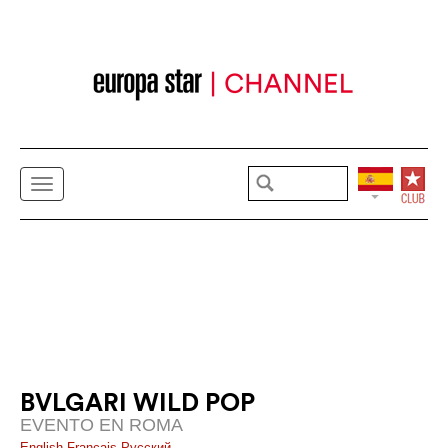
BVLGARI WILD POP
EVENTO EN ROMA
English
Français
Pусский