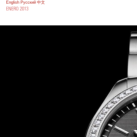
English
Pусский
中文
ENERO 2013