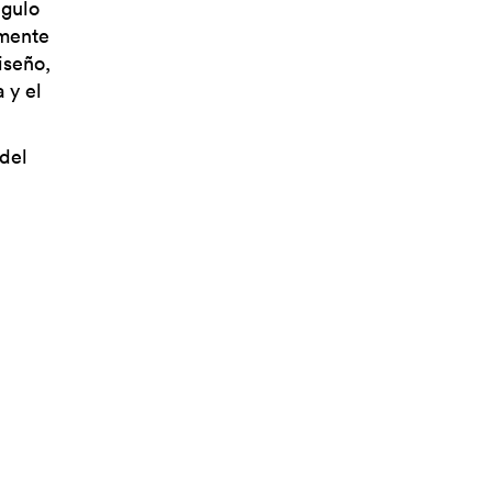
ngulo
amente
iseño,
 y el
del