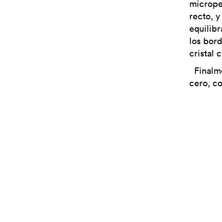
microper
recto, y
equilibr
los bord
cristal c
Finalme
cero, co