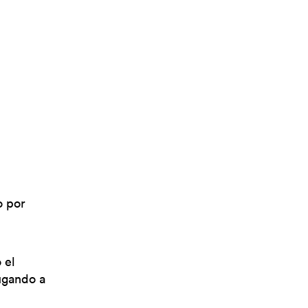
o por
 el
ugando a