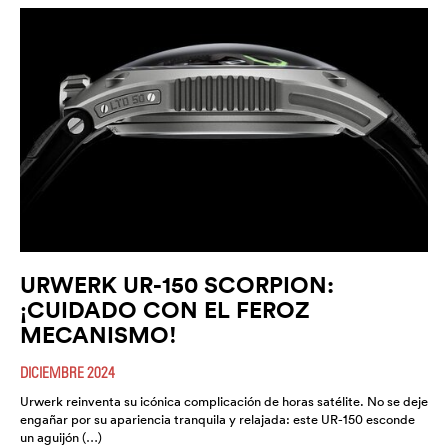
URWERK UR-150 SCORPION:
¡CUIDADO CON EL FEROZ
MECANISMO!
DICIEMBRE 2024
Urwerk reinventa su icónica complicación de horas satélite. No se deje
engañar por su apariencia tranquila y relajada: este UR-150 esconde
un aguijón (…)