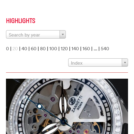
HIGHLIGHTS
Search by year
0
|
20
|
40
|
60
|
80
|
100
|
120
|
140
|
160
| ... |
540
Index