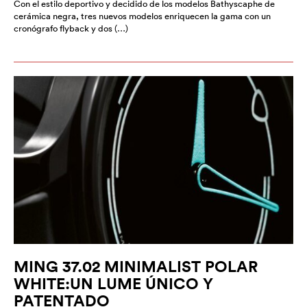
Con el estilo deportivo y decidido de los modelos Bathyscaphe de
cerámica negra, tres nuevos modelos enriquecen la gama con un
cronógrafo flyback y dos (…)
MING 37.02 MINIMALIST POLAR
WHITE:UN LUME ÚNICO Y
PATENTADO