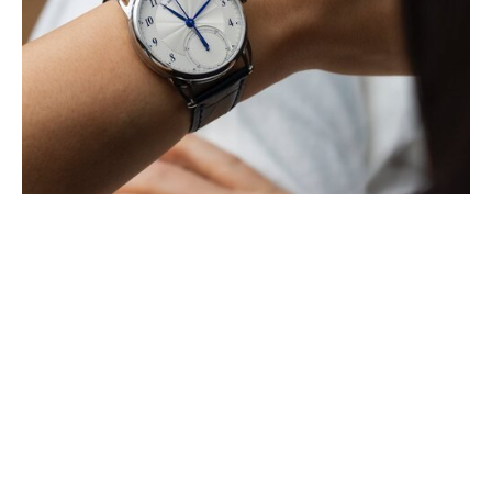
EL CUARTO CRONÓGRAFO
MONOPULSADOR DE DE BETHUNE
SE UNE A LA LÍNEA DB25
ABRIL 2025
El nuevo DB25Vxs reinterpreta una complicación fundamental de la
manufactura. Impulsado por el calibre DB3000, con una rueda de
pilares ultrafina y un (…)