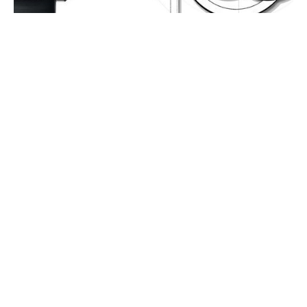
EL MAGAZINE EUROPA STAR
CAPÍTULO 1/18, YA HA SALIDO
ENERO 2018
Para el primer número de 2018, echamos un vistazo a los ganadores y
perdedores del año pasado en una gira mundial por los mercados
relojeros. Para aquellos (…)