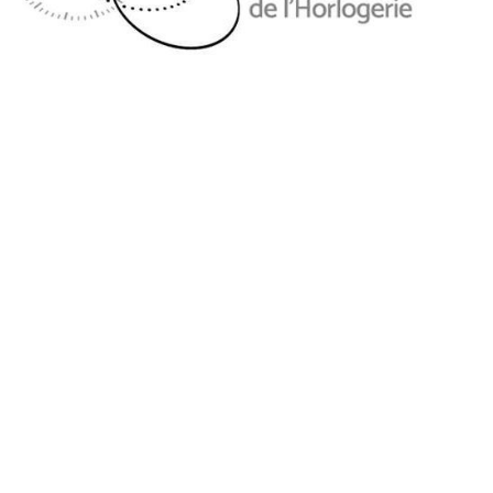
¡ES OFICIAL! EL WORLD WATCH
DAY SE CELEBRA EL 10 DE OCTUBRE
DE 2025.
ABRIL 2025
El anuncio oficial tuvo lugar el lunes 7 de Abril de 2025 en Watches
and Wonders, durante un panel dedicado a la relojería y al Patrimonio
Cultural (…)