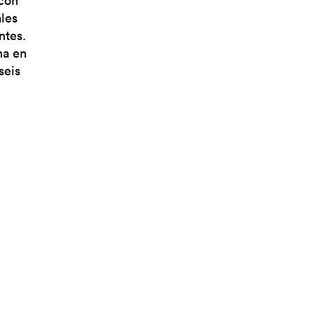
 con
ales
ntes.
na en
seis