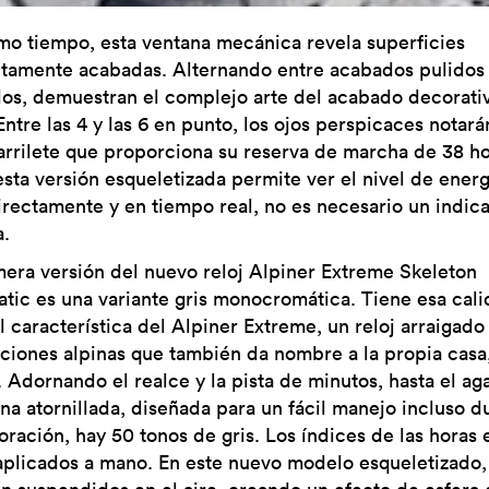
mo tiempo, esta ventana mecánica revela superficies
itamente acabadas. Alternando entre acabados pulidos
dos, demuestran el complejo arte del acabado decorati
Entre las 4 y las 6 en punto, los ojos perspicaces notará
arrilete que proporciona su reserva de marcha de 38 ho
sta versión esqueletizada permite ver el nivel de energ
directamente y en tiempo real, no es necesario un indic
a.
mera versión del nuevo reloj Alpiner Extreme Skeleton
tic es una variante gris monocromática. Tiene esa cal
 característica del Alpiner Extreme, un reloj arraigado
aciones alpinas que también da nombre a la propia casa
. Adornando el realce y la pista de minutos, hasta el ag
ona atornillada, diseñada para un fácil manejo incluso d
oración, hay 50 tonos de gris. Los índices de las horas 
aplicados a mano. En este nuevo modelo esqueletizado,