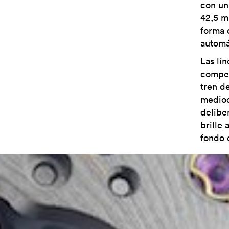
con un
42,5 m
forma 
automá
Las lí
compen
tren de
mediod
deliber
brille
fondo d