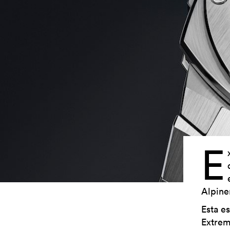
E
Alpine
Esta es
Extrem