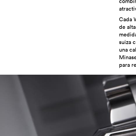
combin
atracti
Cada W
de alt
medida
suiza c
una ca
Minase
para r