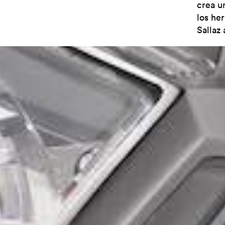
crea u
los her
Sallaz