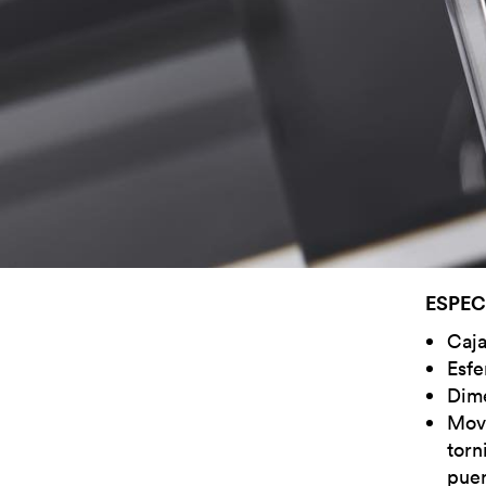
ESPEC
Caja
Esfe
Dime
Movi
torn
puen