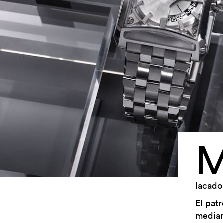
lacado 
El patr
median