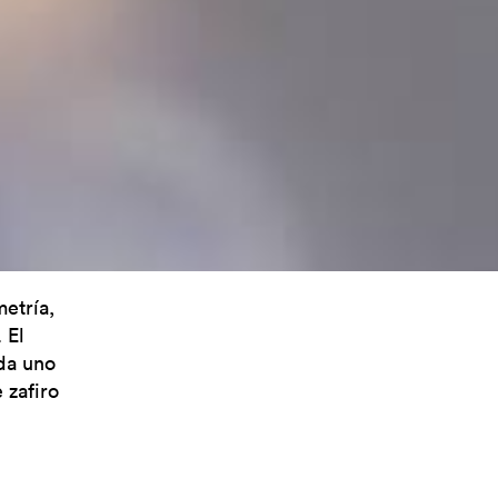
etría,
 El
ada uno
 zafiro