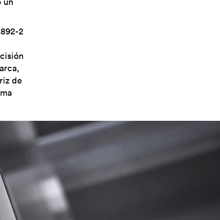
o un
892-2
cisión
arca,
riz de
ama