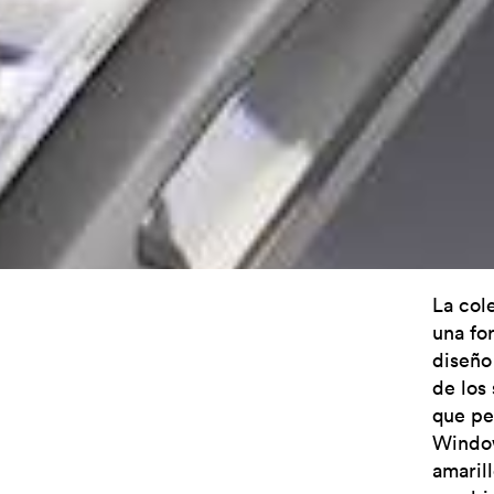
La col
una for
diseño
de los
que pe
Window
amarill