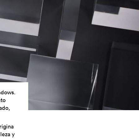
ndows.
nto
ado,
rigina
leza y