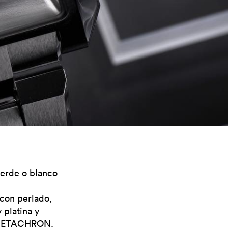
verde o blanco
con perlado,
 platina y
ma ETACHRON.