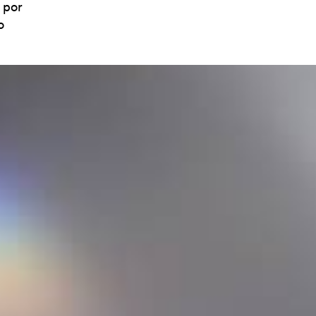
 por
o