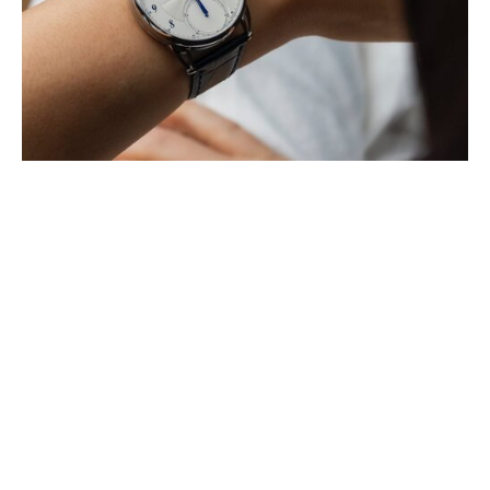
EL CUARTO CRONÓGRAFO
MONOPULSADOR DE DE BETHUNE
SE UNE A LA LÍNEA DB25
ABRIL 2025
El nuevo DB25Vxs reinterpreta una complicación fundamental de la
manufactura. Impulsado por el calibre DB3000, con una rueda de
pilares ultrafina y un (…)