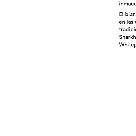
inmacu
El bla
en las
tradic
Sharkh
Whitep