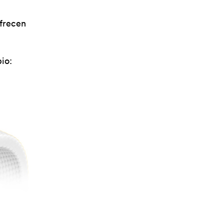
ofrecen
io: