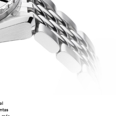
el
ntas