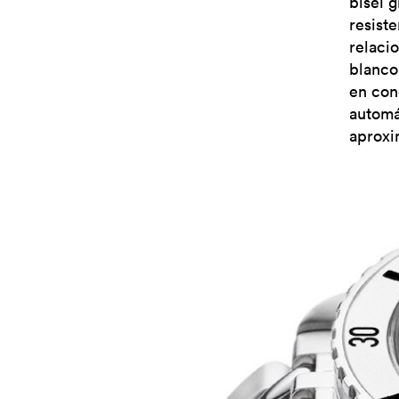
bisel g
resiste
relaci
blanco
en con
automá
aproxi