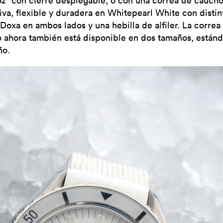
oz” con cierre desplegable, o con una correa de cauch
iva, flexible y duradera en Whitepearl White con distin
 Doxa en ambos lados y una hebilla de alfiler. La correa
 ahora también está disponible en dos tamaños, estánd
ño.