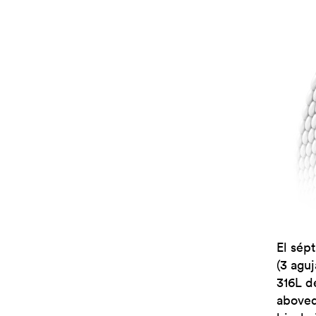
El sép
(3 agu
316L de
aboved