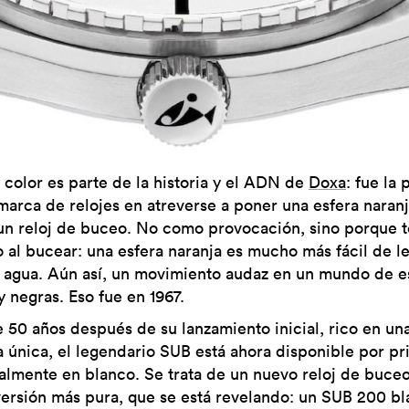
l color es parte de la historia y el ADN de
Doxa
: fue la
marca de relojes en atreverse a poner una esfera naran
un reloj de buceo. No como provocación, sino porque t
o al bucear: una esfera naranja es mucho más fácil de l
l agua. Aún así, un movimiento audaz en un mundo de e
y negras. Eso fue en 1967.
 50 años después de su lanzamiento inicial, rico en un
ia única, el legendario SUB está ahora disponible por p
talmente en blanco. Se trata de un nuevo reloj de buce
versión más pura, que se está revelando: un SUB 200 b