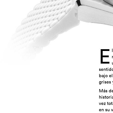
E
sentid
bajo e
grises 
Más de
histor
vez to
en su 