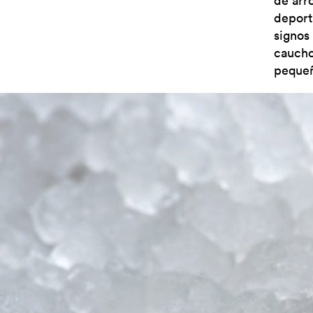
de arr
deport
signos
caucho
peque