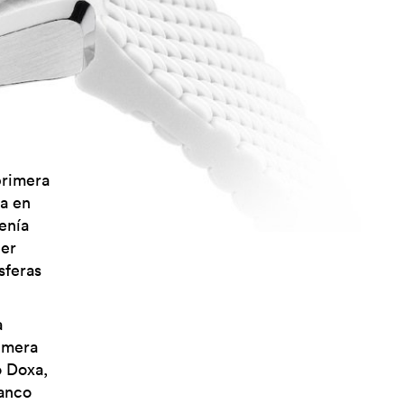
 primera
ja en
enía
eer
sferas
a
rimera
o Doxa,
lanco