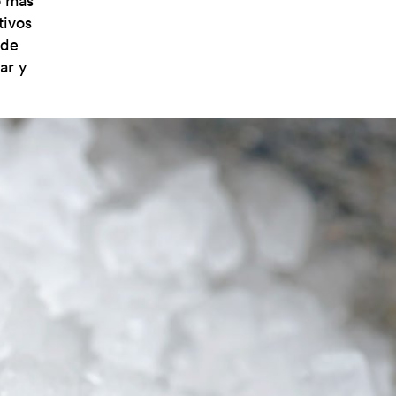
o más
tivos
 de
ar y