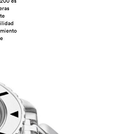
 200 es
eras
te
ilidad
imiento
de