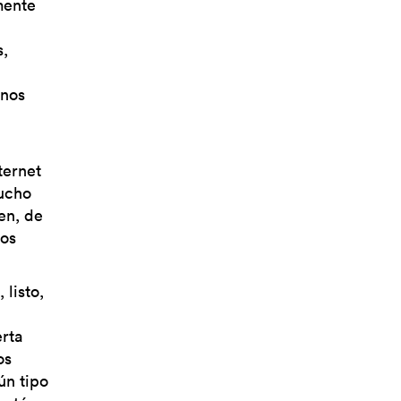
mente
s,
onos
ternet
mucho
cen, de
vos
 listo,
erta
os
ún tipo