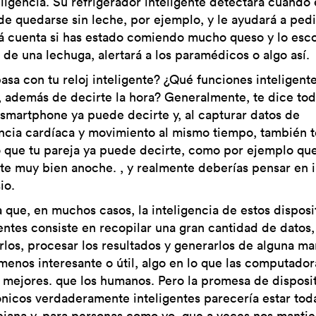
eligencia. Su refrigerador inteligente detectará cuando 
de quedarse sin leche, por ejemplo, y le ayudará a pedi
á cuenta si has estado comiendo mucho queso y lo esc
 de una lechuga, alertará a los paramédicos o algo así.
asa con tu reloj inteligente? ¿Qué funciones inteligent
a, además de decirte la hora? Generalmente, te dice tod
 smartphone ya puede decirte y, al capturar datos de
ncia cardíaca y movimiento al mismo tiempo, también t
o que tu pareja ya puede decirte, como por ejemplo qu
te muy bien anoche. , y realmente deberías pensar en i
io.
a que, en muchos casos, la inteligencia de estos disposi
gentes consiste en recopilar una gran cantidad de datos,
arlos, procesar los resultados y generarlos de alguna m
menos interesante o útil, algo en lo que las computador
mejores. que los humanos. Pero la promesa de disposit
ónicos verdaderamente inteligentes parecería estar tod
ejana y, para personas como yo, que a veces nos manti