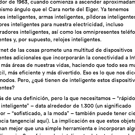
dor de 1963, cuando comienza a ascender aproximada
mismo ángulo que el Cara norte del Eiger. Ya tenemos
s inteligentes, armas inteligentes, píldoras inteligente
res inteligentes para nuestra electricidad, incluso
eradores inteligentes, así como los omnipresentes teléf
entes y, por supuesto, relojes inteligentes.
ernet de las cosas promete una multitud de dispositivos
gentes adicionales que incorporarán la conectividad a In
 más áreas de nuestras vidas, haciendo que todo sea 
il, más eficiente y más divertido. Eso es lo que nos di
modos. Pero, ¿qué tienen de inteligente estos dispositi
entes?
s de una definición, pero la que necesitamos – “rápido,
 inteligente” – data alrededor de 1.300 (un significado
ior – “sofisticado, a la moda” – también puede tener ci
ncia tangencial aquí). La implicación es que estos objet
nan mejor que una simple herramienta e incorporan alg