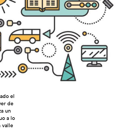
ado el
wer de
za un
uo a lo
 valle