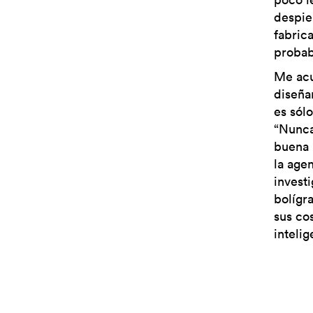
despie
fabric
probab
Me acu
diseña
es sól
“Nunca
buena h
la age
invest
bolígr
sus co
intelig