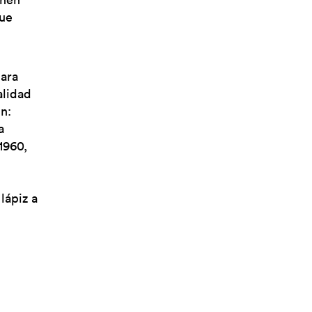
que
para
alidad
n:
a
1960,
lápiz a