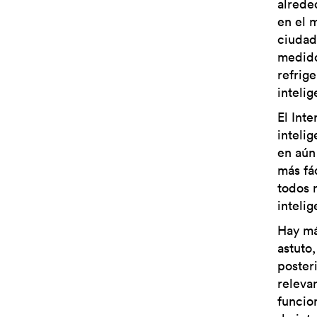
alrede
en el 
ciudade
medido
refrig
intelig
El Int
inteli
en aún
más fác
todos 
intelig
Hay má
astuto,
poster
releva
funcio