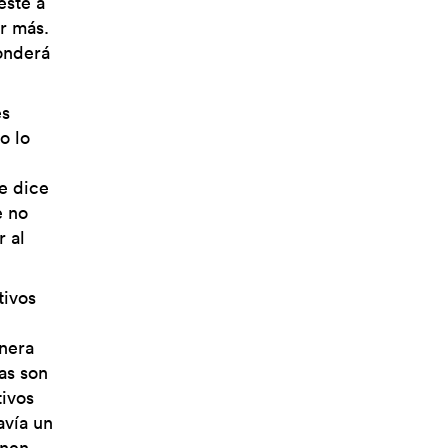
esté a
r más.
onderá
es
o lo
e dice
e no
r al
tivos
anera
as son
ivos
avía un
enen