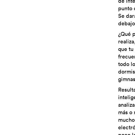
de int
punto 
Se dar
debajo
¿Qué p
realiz
que tu
frecue
todo l
dormis
gimnas
Result
inteli
analiz
más o 
mucho 
electr
poco l