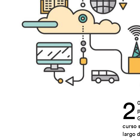
2
0
p
G
curso 
largo 