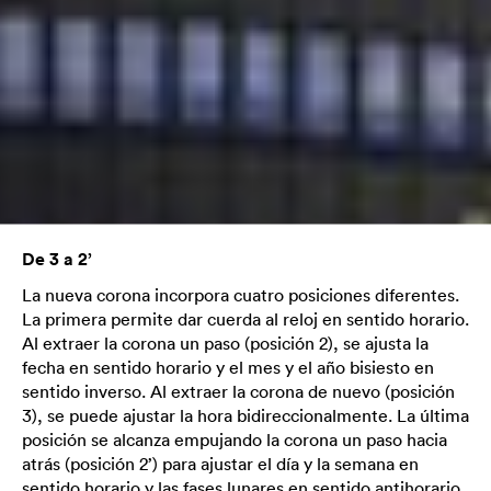
De 3 a 2’
La nueva corona incorpora cuatro posiciones diferentes.
La primera permite dar cuerda al reloj en sentido horario.
Al extraer la corona un paso (posición 2), se ajusta la
fecha en sentido horario y el mes y el año bisiesto en
sentido inverso. Al extraer la corona de nuevo (posición
3), se puede ajustar la hora bidireccionalmente. La última
posición se alcanza empujando la corona un paso hacia
atrás (posición 2’) para ajustar el día y la semana en
sentido horario y las fases lunares en sentido antihorario.