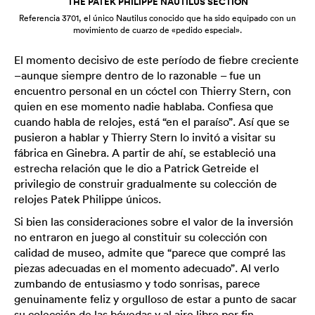
THE PATEK PHILIPPE NAUTILUS SECTION
Referencia 3701, el único Nautilus conocido que ha sido equipado con un
movimiento de cuarzo de «pedido especial».
El momento decisivo de este período de fiebre creciente
–aunque siempre dentro de lo razonable – fue un
encuentro personal en un cóctel con Thierry Stern, con
quien en ese momento nadie hablaba. Confiesa que
cuando habla de relojes, está “en el paraíso”. Así que se
pusieron a hablar y Thierry Stern lo invitó a visitar su
fábrica en Ginebra. A partir de ahí, se estableció una
estrecha relación que le dio a Patrick Getreide el
privilegio de construir gradualmente su colección de
relojes Patek Philippe únicos.
Si bien las consideraciones sobre el valor de la inversión
no entraron en juego al constituir su colección con
calidad de museo, admite que “parece que compré las
piezas adecuadas en el momento adecuado”. Al verlo
zumbando de entusiasmo y todo sonrisas, parece
genuinamente feliz y orgulloso de estar a punto de sacar
su colección de las bóvedas y al aire libre por fin.