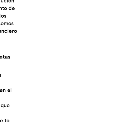
bución
nto de
dos
somos
anciero
ntas
n
en el
 que
e to