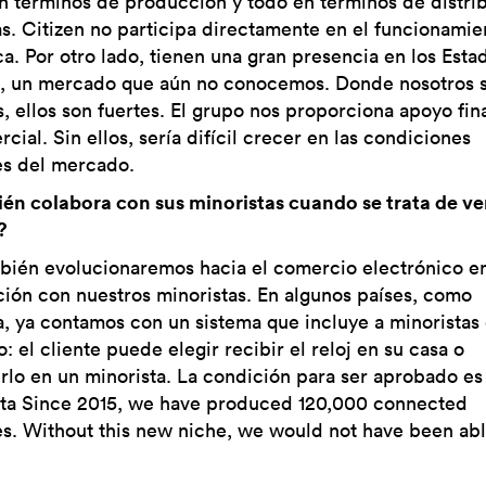
n términos de producción y todo en términos de distri
as. Citizen no participa directamente en el funcionamie
ca. Por otro lado, tienen una gran presencia en los Esta
, un mercado que aún no conocemos. Donde nosotros 
s, ellos son fuertes. El grupo nos proporciona apoyo fin
cial. Sin ellos, sería difícil crecer en las condiciones
es del mercado.
én colabora con sus minoristas cuando se trata de ve
?
mbién evolucionaremos hacia el comercio electrónico e
ción con nuestros minoristas. En algunos países, como
a, ya contamos con un sistema que incluye a minoristas 
o: el cliente puede elegir recibir el reloj en su casa o
rlo en un minorista. La condición para ser aprobado es
nta Since 2015, we have produced 120,000 connected
s. Without this new niche, we would not have been abl