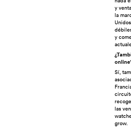
nada e
y vent
la mar
Unidos
débile
y comer
actual
¿Tambi
online
Sí, ta
asocia
Franci
circuit
recoge
las ve
watche
grow.