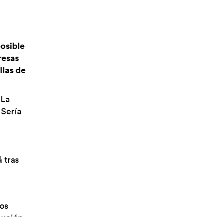
osible
resas
llas de
 La
 Sería
 tras
os