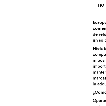
no
Europa
comen
de rel
un sol
Niels 
compet
imposi
import
manten
marcas
la adqu
¿Cómo 
Operam