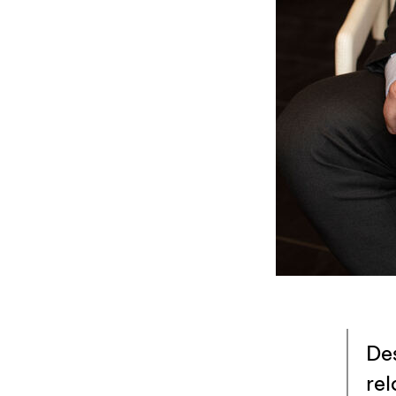
De
rel