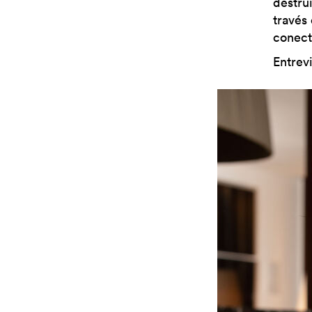
destru
través
conect
Entrev