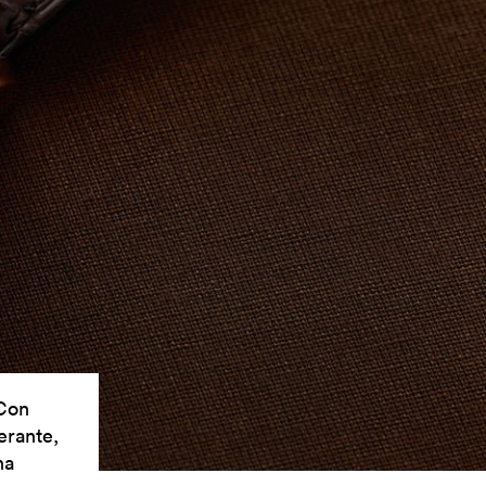
 Con
erante,
ha