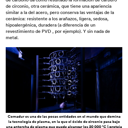
de circonio, otra cerámica, que tiene una apariencia
similar a la del acero, pero conserva las ventajas de la
cerámica: resistente a los arañazos, ligera, sedosa,
hipoalergénica, duradera (a diferencia de un
revestimiento de PVD , por ejemplo). Y sin nada de
metal.
Comadur es una de las pocas entidades en el mundo que domina
la tecnología de plasma, en la que el óxido de zirconio pasa bajo
una antorcha de plasma que puede alcanzar los 20 000 °C (¡proteja